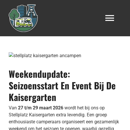
Doorgaan
naar
de
Navi
inhoud
in-/u
Start
Onze staanplaats
Weekendupdate:
Seizoensstart En Event Bij De
Onze accommodaties
Kaisergarten
Camper huren
Van
27 t/m 29 maart 2026
wordt het bij ons op
Stellplatz Kaisergarten extra levendig. Een groep
enthousiaste camperaars organiseert een gezamenlijk
weekend om het seizoen te openen, waarbij gezellig