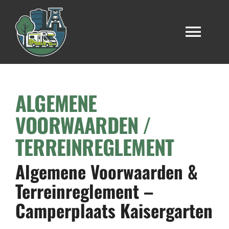
Doorgaan
naar
de
Navi
inhoud
in-/u
Start
ALGEMENE
Onze staanplaats
VOORWAARDEN /
TERREINREGLEMENT
Onze accommodaties
Algemene Voorwaarden &
Terreinreglement –
Camper huren
Camperplaats Kaisergarten