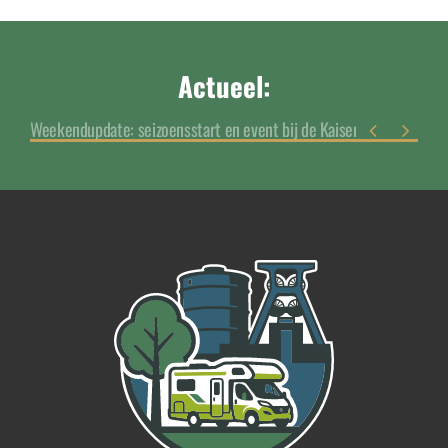
Actueel:
Weekendupdate: seizoensstart en event bij de Kaisergarten

