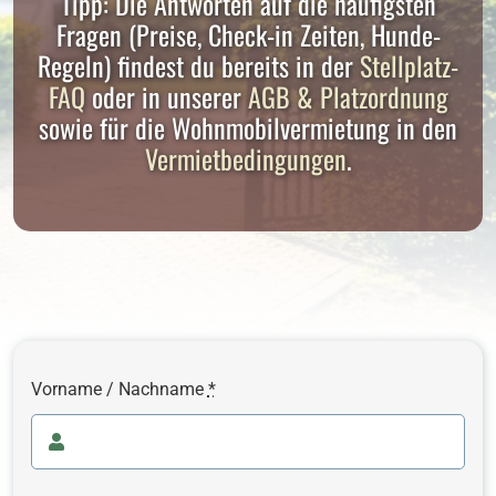
Tipp: Die Antworten auf die häufigsten
Fragen (Preise, Check-in Zeiten, Hunde-
Regeln) findest du bereits in der
Stellplatz-
DE
FAQ
oder in unserer
AGB & Platzordnung
sowie für die Wohnmobilvermietung in den
Vermietbedingungen
.
Vorname / Nachname
*