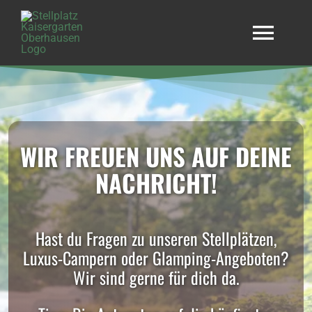
Zum
Inhalt
Navi
springen
umsc
Start
Stellplatz
WIR FREUEN UNS AUF DEINE
NACHRICHT!
Unterkünfte
Hast du Fragen zu unseren Stellplätzen,
Wohnmobil mieten
Luxus-Campern oder Glamping-Angeboten?
Wir sind gerne für dich da.
Kontakt